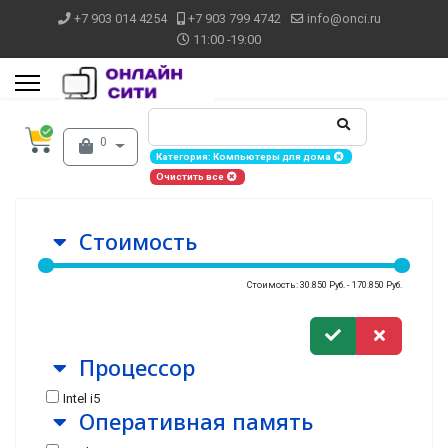
+7 903 014 4254
+7 903 799 4742
info@onci.ru
11:00 -19:00
0
Категория: Компьютеры для дома
Очистить все
Стоимость
Стоимость: 30.850 Руб. - 170.850 Руб.
Процессор
Intel i5
Оперативная память