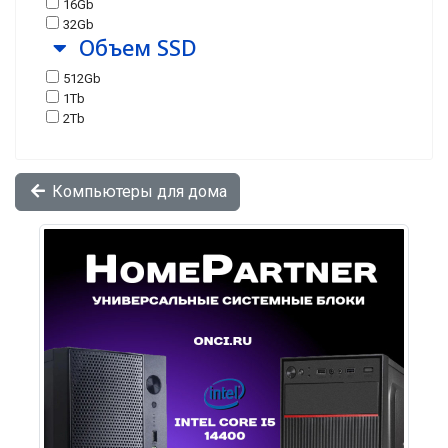
16Gb
32Gb
Объем SSD
512Gb
1Tb
2Tb
Компьютеры для дома